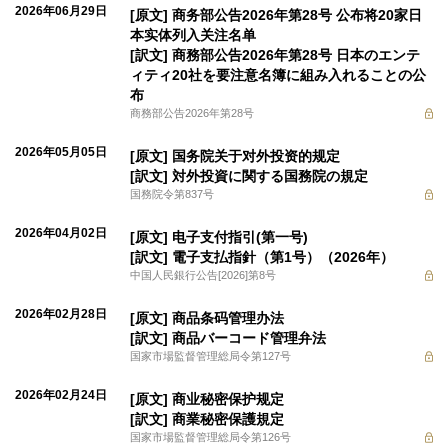
2026年06月29日
[原文] 商务部公告2026年第28号 公布将20家日
本实体列入关注名单
[訳文] 商務部公告2026年第28号 日本のエンテ
ィティ20社を要注意名簿に組み入れることの公
布
商務部公告2026年第28号
2026年05月05日
[原文] 国务院关于对外投资的规定
[訳文] 対外投資に関する国務院の規定
国務院令第837号
2026年04月02日
[原文] 电子支付指引(第一号)
[訳文] 電子支払指針（第1号）（2026年）
中国人民銀行公告[2026]第8号
2026年02月28日
[原文] 商品条码管理办法
[訳文] 商品バーコード管理弁法
国家市場監督管理総局令第127号
2026年02月24日
[原文] 商业秘密保护规定
[訳文] 商業秘密保護規定
国家市場監督管理総局令第126号