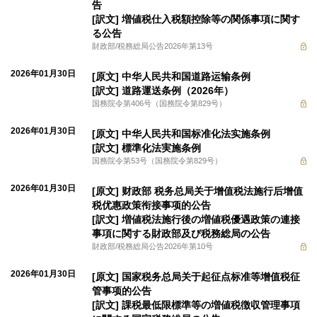
告
[訳文] 増値税仕入税額控除等の関係事項に関す
る公告
財政部/税務総局公告2026年第13号
2026年01月30日
[原文] 中华人民共和国道路运输条例
[訳文] 道路運送条例（2026年）
国務院令第406号（国務院令第829号）
2026年01月30日
[原文] 中华人民共和国标准化法实施条例
[訳文] 標準化法実施条例
国務院令第53号（国務院令第829号）
2026年01月30日
[原文] 财政部 税务总局关于增值税法施行后增值
税优惠政策衔接事项的公告
[訳文] 増値税法施行後の増値税優遇政策の連接
事項に関する財政部及び税務総局の公告
財政部/税務総局公告2026年第10号
2026年01月30日
[原文] 国家税务总局关于起征点标准等增值税征
管事项的公告
[訳文] 課税最低限標準等の増値税徴収管理事項