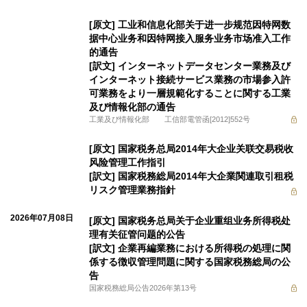
[原文] 工业和信息化部关于进一步规范因特网数
据中心业务和因特网接入服务业务市场准入工作
的通告
[訳文] インターネットデータセンター業務及び
インターネット接続サービス業務の市場参入許
可業務をより一層規範化することに関する工業
及び情報化部の通告
工業及び情報化部 工信部電管函[2012]552号
[原文] 国家税务总局2014年大企业关联交易税收
风险管理工作指引
[訳文] 国家税務総局2014年大企業関連取引租税
リスク管理業務指針
2026年07月08日
[原文] 国家税务总局关于企业重组业务所得税处
理有关征管问题的公告
[訳文] 企業再編業務における所得税の処理に関
係する徴収管理問題に関する国家税務総局の公
告
国家税務総局公告2026年第13号