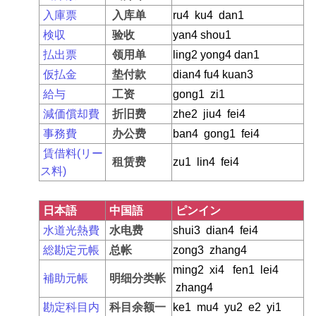
入庫票
入库单
ru4 ku4 dan1
検収
验收
yan4 shou1
払出票
领用单
ling2 yong4 dan1
仮払金
垫付款
dian4 fu4 kuan3
給与
工资
gong1 zi1
減価償却費
折旧费
zhe2 jiu4 fei4
事務費
办公费
ban4 gong1 fei4
賃借料(リー
租赁费
zu1 lin4 fei4
ス料)
日本語
中国語
ピンイン
水道光熱費
水电费
shui3 dian4 fei4
総勘定元帳
总帐
zong3 zhang4
ming2 xi4 fen1 lei4
補助元帳
明细分类帐
zhang4
勘定科目内
科目余额一
ke1 mu4 yu2 e2 yi1