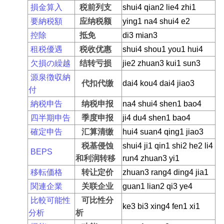
損金算入
税前列支
shui4 qian2 lie4 zhi1
要納税額
应纳税额
ying1 na4 shui4 e2
控除
抵免
di3 mian3
租税優遇
税收优惠
shui4 shou1 you1 hui4
欠損の繰越
结转亏损
jie2 zhuan3 kui1 sun3
源泉徴収納
代扣代缴
dai4 kou4 dai4 jiao3
付
納税申告
纳税申报
na4 shui4 shen1 bao4
四半期申告
季度申报
ji4 du4 shen1 bao4
確定申告
汇算清缴
hui4 suan4 qing1 jiao3
税基侵蚀
shui4 ji1 qin1 shi2 he2 li4
BEPS
和利润转移
run4 zhuan3 yi1
移転価格
转让定价
zhuan3 rang4 ding4 jia1
関連企業
关联企业
guan1 lian2 qi3 ye4
比較可能性
可比性分
ke3 bi3 xing4 fen1 xi1
分析
析