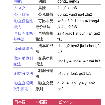
機能
功能
gong1 neng2
リスク
风险
feng1 xian3
公正価値
公允价值
gong1 yun3 jia4 zhi2
独立価格比
可比非受
ke3 bi3 fei1 shou4 kong4
準法
控价格法
jia4 ge2 fa3
再販売価格
再销售价
zai4 xiao1 shou4 jia4 ge2
基準法
格法
fa3
成本加成
cheng2 ben3 jia1 cheng2
原価基準法
法
fa3
取引単位利
交易净利
jiao1 yi4 jing4 li4 run4 fa3
益法
润法
利润分割
利益分割法
li4 run4 fen1 ge1 fa3
法
独立企業間
独立交易
du2 li4 jiao1 yi4 yuan2
取引原則
原则
ze2
日本語
中国語
ピンイン