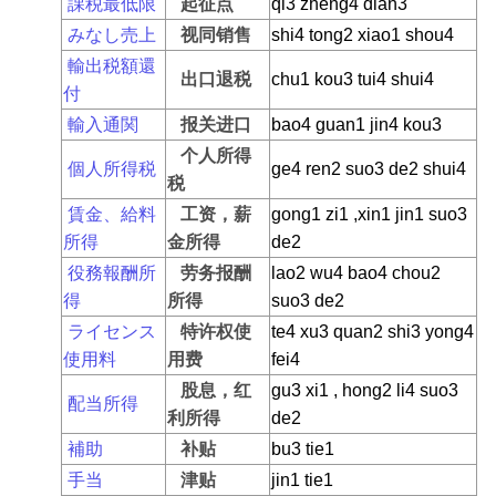
課税最低限
起征点
qi3 zheng4 dian3
みなし売上
视同销售
shi4 tong2 xiao1 shou4
輸出税額還
出口退税
chu1 kou3 tui4 shui4
付
輸入通関
报关进口
bao4 guan1 jin4 kou3
个人所得
個人所得税
ge4 ren2 suo3 de2 shui4
税
賃金、給料
工资，薪
gong1 zi1 ,xin1 jin1 suo3
所得
金所得
de2
役務報酬所
劳务报酬
lao2 wu4 bao4 chou2
得
所得
suo3 de2
ライセンス
特许权使
te4 xu3 quan2 shi3 yong4
使用料
用费
fei4
股息，红
gu3 xi1 , hong2 li4 suo3
配当所得
利所得
de2
補助
补贴
bu3 tie1
手当
津贴
jin1 tie1