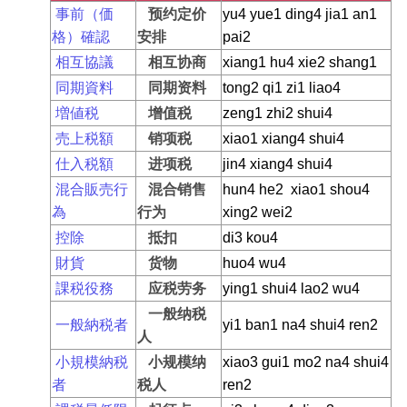
事前（価
预约定价
yu4 yue1 ding4 jia1 an1
格）確認
安排
pai2
相互協議
相互协商
xiang1 hu4 xie2 shang1
同期資料
同期资料
tong2 qi1 zi1 liao4
増値税
增值税
zeng1 zhi2 shui4
売上税額
销项税
xiao1 xiang4 shui4
仕入税額
进项税
jin4 xiang4 shui4
混合販売行
混合销售
hun4 he2 xiao1 shou4
為
行为
xing2 wei2
控除
抵扣
di3 kou4
財貨
货物
huo4 wu4
課税役務
应税劳务
ying1 shui4 lao2 wu4
一般纳税
一般納税者
yi1 ban1 na4 shui4 ren2
人
小規模納税
小规模纳
xiao3 gui1 mo2 na4 shui4
者
税人
ren2