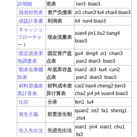
訳明細
览表
lan3 biao3
貸借対照表
资产负债表
zi1 chan3 fu4 zhai4 biao3
損益計算書
利润表
li4 run4 biao3
キャッシュ
xian4 jin1 liu2 liang4
フローチャ
现金流量表
biao3
ート
固定資産実
固定资产盘
gu4 ding4 zi1 chan3
地調査表
点表
pan2 dian3 biao3
期末在庫棚
年底库存盘
nian2 di3 ku4 cun2
卸表
点表
pan2 dian3 biao3
材料原価差
材料成本差
cai2 liao4 cheng2 ben3
異計算表
异计算表
cha2 yi4 ji4 suan4 biao3
仕訳
分录
fen1 lu4
quan2 ze2 fa1 sheng1
発生主義
权责发生制
zhi4
xian1 jin4 xian1 chu1
先入先出法
先进先出法
fa3