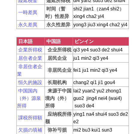
繰延税金
递延所得税
di4 yan2 suo3 de2 shui4
时间（暂
shi2 jian1（zan4 shi2）
一時差異
时）性差异
xing4 cha2 yi4
永久差異
永久性差异
yong3 jiu3 xing4 cha2 yi4
日本語
中国語
ピンイン
企業所得税
企业所得税
qi3 ye4 suo3 de2 shui4
居住者企業
居民企业
ju1 min2 qi3 ye4
非居住者企
非居民企业
fei1 ju1 min2 qi3 ye4
業
恒久的施設
长期机构
chang2 qi1 ji1 gou4
中国国内
来源于中国
lai2 yuan2 yu2 zhong1
（外）源泉
境内（外）
guo2 jing4 nei4 (wai4)
所得
所得
suo3 de4
应纳税所得
ying1 na4 shui4 suo3 de2
課税所得額
额
e2
欠損の填補
弥补亏损
mi2 bu3 kui1 sun3