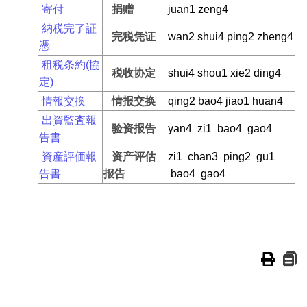
寄付
捐赠
juan1 zeng4
納税完了証
完税凭证
wan2 shui4 ping2 zheng4
憑
租税条約(協
税收协定
shui4 shou1 xie2 ding4
定)
情報交換
情报交换
qing2 bao4 jiao1 huan4
出資監査報
验资报告
yan4 zi1 bao4 gao4
告書
資産評価報
资产评估
zi1 chan3 ping2 gu1
告書
报告
bao4 gao4