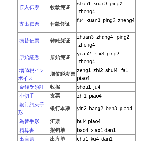
shou1 kuan3 ping2
収入伝票
收款凭证
zheng4
fu4 kuan3 ping2 zheng4
支出伝票
付款凭证
zhuan3 zhang4 ping2
振替伝票
转账凭证
zheng4
yuan2 shi3 ping2
原始証憑
原始凭证
zheng4
増値税イン
zeng1 zhi2 shui4 fa1
增值税发票
ボイス
piao4
金銭受領証
收据
shou1 ju4
小切手
支票
zhi1 piao4
銀行約束手
银行本票
yin2 hang2 ben3 piao4
形
為替手形
汇票
hui4 piao4
精算書
报销单
bao4 xiao1 dan1
出庫票
出库单
chu1 ku4 dan1