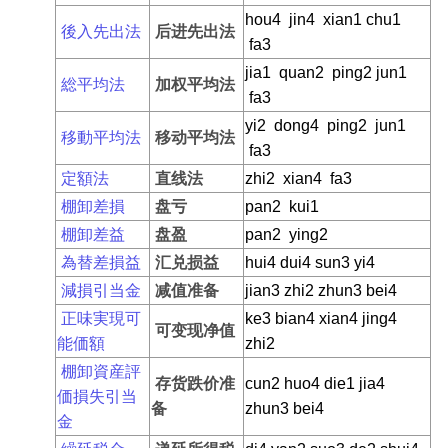
hou4 jin4 xian1 chu1
後入先出法
后进先出法
fa3
jia1 quan2 ping2 jun1
総平均法
加权平均法
fa3
yi2 dong4 ping2 jun1
移動平均法
移动平均法
fa3
定額法
直线法
zhi2 xian4 fa3
棚卸差損
盘亏
pan2 kui1
棚卸差益
盘盈
pan2 ying2
為替差損益
汇兑损益
hui4 dui4 sun3 yi4
減損引当金
减值准备
jian3 zhi2 zhun3 bei4
正味実現可
ke3 bian4 xian4 jing4
可变现净值
能価額
zhi2
棚卸資産評
存货跌价准
cun2 huo4 die1 jia4
価損失引当
备
zhun3 bei4
金