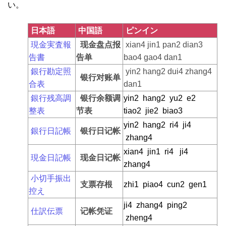
い。
日本語
中国語
ピンイン
現金実査報
现金盘点报
xian4 jin1 pan2 dian3
告書
告单
bao4 gao4 dan1
銀行勘定照
yin2 hang2 dui4 zhang4
银行对账单
合表
dan1
銀行残高調
银行余额调
yin2 hang2 yu2 e2
整表
节表
tiao2 jie2 biao3
yin2 hang2 ri4 ji4
銀行日記帳
银行日记帐
zhang4
xian4 jin1 ri4 ji4
現金日記帳
现金日记帐
zhang4
小切手振出
支票存根
zhi1 piao4 cun2 gen1
控え
ji4 zhang4 ping2
仕訳伝票
记帐凭证
zheng4