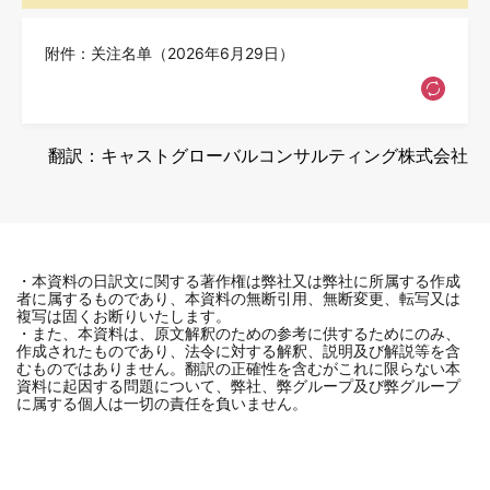
附件：关注名单（2026年6月29日）
翻訳：キャストグローバルコンサルティング株式会社
・本資料の日訳文に関する著作権は弊社又は弊社に所属する作成
者に属するものであり、本資料の無断引用、無断変更、転写又は
複写は固くお断りいたします。
・また、本資料は、原文解釈のための参考に供するためにのみ、
作成されたものであり、法令に対する解釈、説明及び解説等を含
むものではありません。翻訳の正確性を含むがこれに限らない本
資料に起因する問題について、弊社、弊グループ及び弊グループ
に属する個人は一切の責任を負いません。