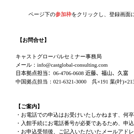
ページ下の
参加枠
をクリックし、登録画面
【お問合せ】
キャストグローバルセミナー事務局
メール：info@castglobal-consulting.com
日本拠点担当：06-4706-0608 近藤、福山、久富
中国拠点担当：
021-6321-3000
呉×
191
葉
(
叶
)
×
21
【ご案内】
・お電話での申込はお受けいたしかねます、
・入館手続にお電話番号が必要であるため、申
・お申込受領後、ご記入いただいたメールアドレ