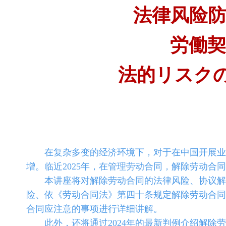
法律风险
労働
法的リスク
在复杂多变的经济环境下，对于在中国开展业务
增。临近2025年，在管理劳动合同，解除劳动合
本讲座将对解除劳动合同的法律风险、协议解除
险、依《劳动合同法》第四十条规定解除劳动合同
合同应注意的事项进行详细讲解。
此外，还将通过2024年的最新判例介绍解除劳