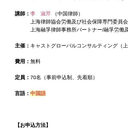
講師：
李 淑芹
（中国律師）
上海律師協会労働及び社会保障専門委員
上海融孚律師事務所パートナー/融孚労働
主催：
キャストグローバルコンサルティング（
費用：
無料
定員：
70名（事前申込制、先着順）
言語：
中国語
【お申込方法】