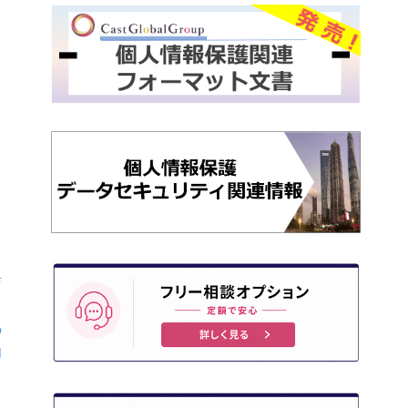
俱
风
动