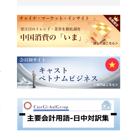
こ
対
ー