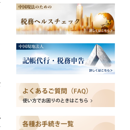
方
を
窓
化
止