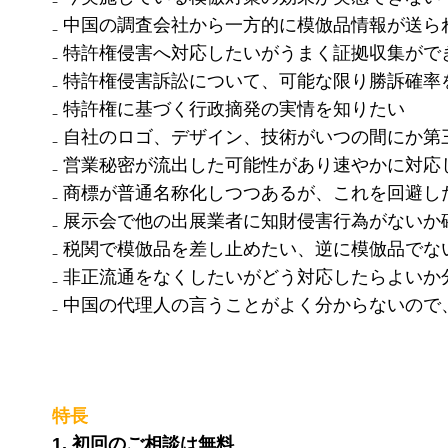
₋ 中国の調査会社から一方的に模倣品情報が送
₋ 特許権侵害へ対応したいがうまく証拠収集がで
₋ 特許権侵害訴訟について、可能な限り勝訴確率
₋ 特許権に基づく行政摘発の実情を知りたい
₋ 自社のロゴ、デザイン、技術がいつの間にか
₋ 営業秘密が流出した可能性があり速やかに対応
₋ 商標が普通名称化しつつあるが、これを回避し
₋ 展示会で他の出展業者に知財侵害行為がないか
₋ 税関で模倣品を差し止めたい、逆に模倣品で
₋ 非正流通をなくしたいがどう対応したらよいか
₋ 中国の代理人の言うことがよく分からないの
特長
1. 初回のご相談は無料