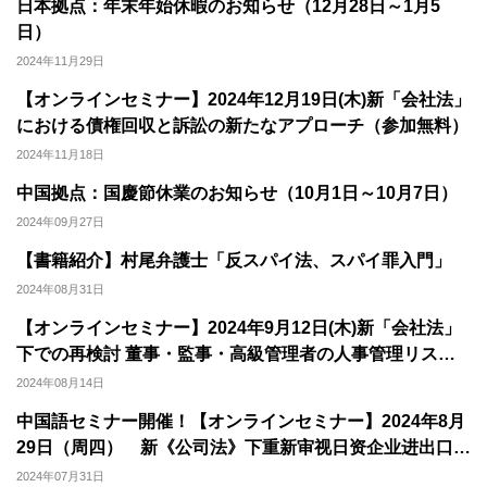
日本拠点：年末年始休暇のお知らせ（12月28日～1月5
日）
2024年11月29日
【オンラインセミナー】2024年12月19日(木)新「会社法」
における債権回収と訴訟の新たなアプローチ（参加無料）
2024年11月18日
中国拠点：国慶節休業のお知らせ（10月1日～10月7日）
2024年09月27日
【書籍紹介】村尾弁護士「反スパイ法、スパイ罪入門」
2024年08月31日
【オンラインセミナー】2024年9月12日(木)新「会社法」
下での再検討 董事・監事・高級管理者の人事管理リスク
と実務対応（参加無料）
2024年08月14日
中国語セミナー開催！【オンラインセミナー】2024年8月
29日（周四） 新《公司法》下重新审视日资企业进出口海
关业务高发合规风险应对
2024年07月31日