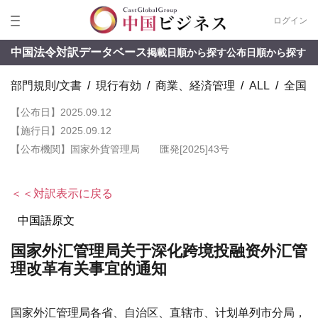
ログイン
中国法令対訳データベース
掲載日順から探す
公布日順から探す
部門規則/文書
/
現行有効
/
商業、経済管理
/
ALL
/
全国
【公布日】2025.09.12
【施行日】2025.09.12
【公布機関】国家外貨管理局 匯発[2025]43号
＜＜対訳表示に戻る
中国語原文
国家外汇管理局关于深化跨境投融资外汇管
理改革有关事宜的通知
国家外汇管理局各省、自治区、直辖市、计划单列市分局，