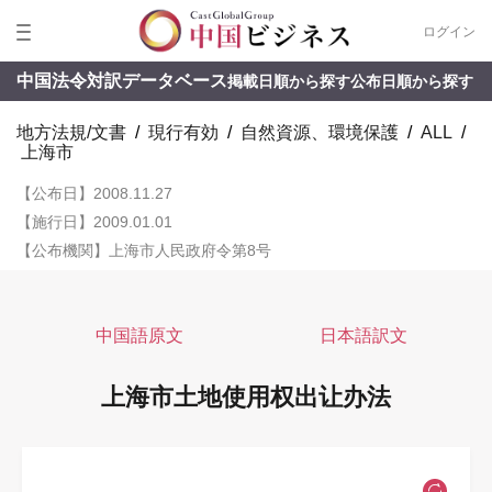
ログイン
中国法令対訳データベース
掲載日順から探す
公布日順から探す
地方法規/文書
/
現行有効
/
自然資源、環境保護
/
ALL
/
上海市
【公布日】2008.11.27
【施行日】2009.01.01
【公布機関】上海市人民政府令第8号
中国語原文
日本語訳文
上海市土地使用权出让办法