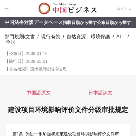
ログイン
中国法令対訳データベース
掲載日順から探す
公布日順から探す
部門規則/文書
/
現行有効
/
自然資源、環境保護
/
ALL
/
全国
【公布日】2009.01.16
【施行日】2009.03.01
【公布機関】環境保護部令第5号
中国語原文
日本語訳文
建设项目环境影响评价文件分级审批规定
第1条 为进一步加强和规范建设项目环境影响评价文件审