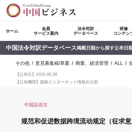
会員
法令対訳
研修
ホーム
サービス案内
データベース
コンテン
中国法令対訳データベース
掲載日順から探す
公布日
その他
/
意見募集稿/草案
/
商業、経済管理
/
ALL
/
【公布日】2023.09.28
【公布機関】国家インターネット情報弁公室
中国語原文
规范和促进数据跨境流动规定（征求意