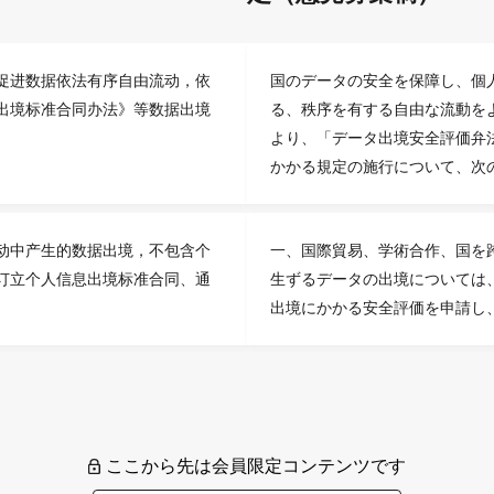
促进数据依法有序自由流动，依
国のデータの安全を保障し、個
出境标准合同办法》等数据出境
る、秩序を有する自由な流動を
より、「データ出境安全評価弁
かかる規定の施行について、次
动中产生的数据出境，不包含个
一、国際貿易、学術合作、国を
订立个人信息出境标准合同、通
生ずるデータの出境については
出境にかかる安全評価を申請し、
ここから先は会員限定コンテンツです