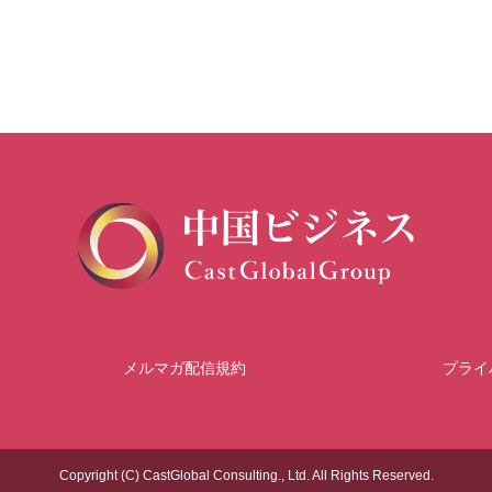
メルマガ配信規約
プライ
Copyright (C) CastGlobal Consulting., Ltd. All Rights Reserved.