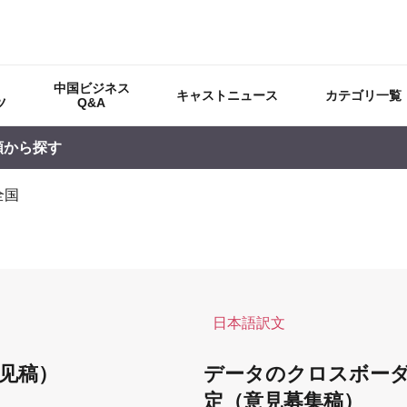
中国ビジネス
キャストニュース
カテゴリ一覧
ツ
Q&A
順から探す
全国
日本語訳文
见稿）
データのクロスボー
定（意見募集稿）