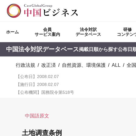
会員
法令対訳
研修
ホーム
サービス案内
データベース
コンテン
中国法令対訳データベース
掲載日順から探す
公布日
行政法規
/
改正済
/
自然資源、環境保護
/
ALL
/
全
【公布日】2008.02.07
【施行日】2008.02.07
【公布機関】国務院令第518号
中国語原文
土地调查条例