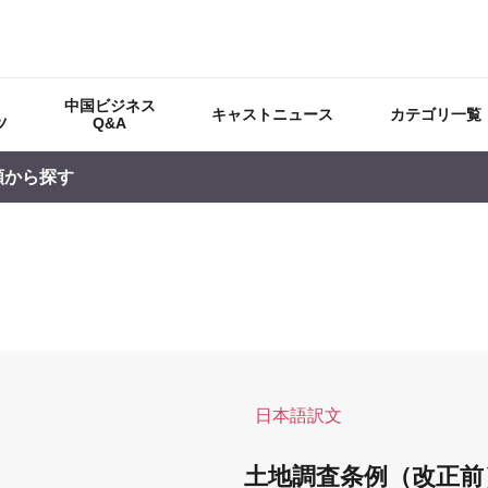
中国ビジネス
キャストニュース
カテゴリ一覧
ツ
Q&A
順から探す
国
日本語訳文
土地調査条例（改正前